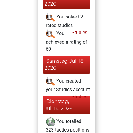
2026
You solved 2
rated studies
Studies
You
achieved a rating of
60
Samstag, Juli 18,
2026
You created
your Studies account
Studies
Dienstag,
Juli 14, 2026
You totalled
323 tactics positions