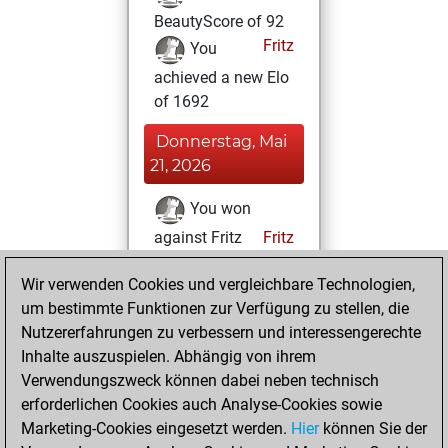
BeautyScore of 92
Fritz
You
achieved a new Elo
of 1692
Donnerstag, Mai
21, 2026
You won
against Fritz
Fritz
Mittwoch, Mai 6,
Wir verwenden Cookies und vergleichbare Technologien,
2026
um bestimmte Funktionen zur Verfügung zu stellen, die
Nutzererfahrungen zu verbessern und interessengerechte
You had a best
Inhalte auszuspielen. Abhängig von ihrem
sprint of 169
Verwendungszweck können dabei neben technisch
positions
Tactics
erforderlichen Cookies auch Analyse-Cookies sowie
Marketing-Cookies eingesetzt werden.
Hier
können Sie der
Dienstag, Mai 5,