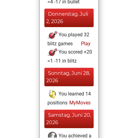
=4 -17 in bullet
Donnerstag, Juli
2, 2026
You played 32
blitz games
Play
You scored +20
=1 -11 in blitz
Sonntag, Juni 28,
2026
You learned 14
positions
MyMoves
Samstag, Juni 20,
2026
You achieved a