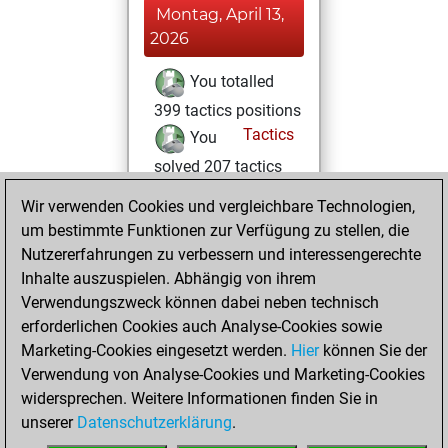
Montag, April 13,
2026
You totalled
399 tactics positions
Tactics
You
solved 207 tactics
positions
Wir verwenden Cookies und vergleichbare Technologien,
You achieved
um bestimmte Funktionen zur Verfügung zu stellen, die
an Elo of 1824 in
Nutzererfahrungen zu verbessern und interessengerechte
tactics positions
Inhalte auszuspielen. Abhängig von ihrem
Verwendungszweck können dabei neben technisch
Freitag,
erforderlichen Cookies auch Analyse-Cookies sowie
November 7, 2025
Marketing-Cookies eingesetzt werden.
Hier
können Sie der
Verwendung von Analyse-Cookies und Marketing-Cookies
You played 1
widersprechen. Weitere Informationen finden Sie in
bullet games
Play
unserer
Datenschutzerklärung
.
You scored +0