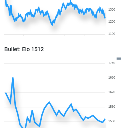
1300
1200
1100
Bullet: Elo 1512
1740
1680
1620
1560
1500