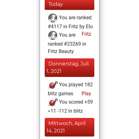
Today
You are ranked
#4117 in Fritz by Elo
Fritz
You are
ranked #23269 in
Fritz Beauty
Donnerstag, Juli
1, 2021
You played 182
blitz games
Play
You scored +59
=11 -112 in blitz
Mittwoch, April
14, 2021