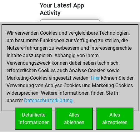
Your Latest App
Activity
Wir verwenden Cookies und vergleichbare Technologien,
Montag, April 20,
um bestimmte Funktionen zur Verfügung zu stellen, die
2026
Nutzererfahrungen zu verbessern und interessengerechte
You totalled
Inhalte auszuspielen. Abhängig von ihrem
Verwendungszweck können dabei neben technisch
503 tactics positions
erforderlichen Cookies auch Analyse-Cookies sowie
Tactics
You
Marketing-Cookies eingesetzt werden.
Hier
können Sie der
solved 168 tactics
Verwendung von Analyse-Cookies und Marketing-Cookies
positions
widersprechen. Weitere Informationen finden Sie in
You achieved
unserer
Datenschutzerklärung
.
an Elo of 1728 in
tactics positions
Detaillierte
Alles
Alles
Informationen
ablehnen
akzeptieren