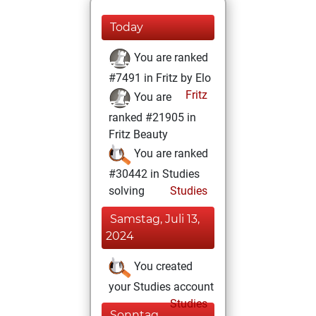
Today
You are ranked
#7491 in Fritz by Elo
Fritz
You are
ranked #21905 in
Fritz Beauty
You are ranked
#30442 in Studies
solving
Studies
Samstag, Juli 13,
2024
You created
your Studies account
Studies
Sonntag,