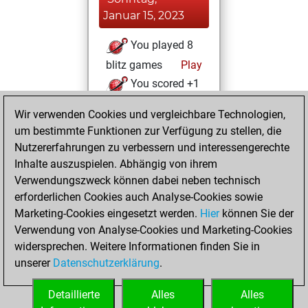
Januar 15, 2023
You played 8
blitz games
Play
You scored +1
=0 -7 in blitz
Wir verwenden Cookies und vergleichbare Technologien,
um bestimmte Funktionen zur Verfügung zu stellen, die
Sonntag, März 28,
Nutzererfahrungen zu verbessern und interessengerechte
2021
Inhalte auszuspielen. Abhängig von ihrem
You achieved a
Verwendungszweck können dabei neben technisch
erforderlichen Cookies auch Analyse-Cookies sowie
BeautyScore of 1
Marketing-Cookies eingesetzt werden.
Fritz
Hier
können Sie der
You
Verwendung von Analyse-Cookies und Marketing-Cookies
achieved a new Elo
widersprechen. Weitere Informationen finden Sie in
of 1608
unserer
Datenschutzerklärung
.
You created
your Fritz account
Detaillierte
Alles
Alles