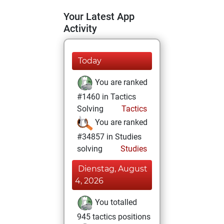
Your Latest App
Activity
Today
You are ranked
#1460 in Tactics
Solving
Tactics
You are ranked
#34857 in Studies
solving
Studies
Dienstag, August
4, 2026
You totalled
945 tactics positions