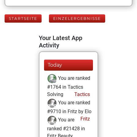
STARTSEITE
EINZELERGEBNISSE
Your Latest App
Activity
Today
You are ranked
#1764 in Tactics
Solving
Tactics
You are ranked
#9710 in Fritz by Elo
Fritz
You are
ranked #21428 in
Fritz Beauty