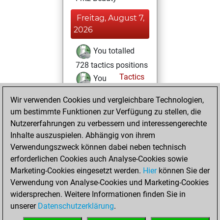
Freitag, August 7,
2026
You totalled
728 tactics positions
Tactics
You
solved 481 tactics
Wir verwenden Cookies und vergleichbare Technologien,
positions
um bestimmte Funktionen zur Verfügung zu stellen, die
You achieved
Nutzererfahrungen zu verbessern und interessengerechte
an Elo of 2297 in
Inhalte auszuspielen. Abhängig von ihrem
tactics positions
Verwendungszweck können dabei neben technisch
erforderlichen Cookies auch Analyse-Cookies sowie
Samstag,
Marketing-Cookies eingesetzt werden.
Hier
können Sie der
Dezember 14,
Verwendung von Analyse-Cookies und Marketing-Cookies
2024
widersprechen. Weitere Informationen finden Sie in
unserer
Datenschutzerklärung
.
You created