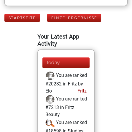
STARTSEITE
EINZELERGEBNISSE
Your Latest App
Activity
Today
You are ranked
#20282 in Fritz by
Elo
Fritz
You are ranked
#7213 in Fritz
Beauty
You are ranked
#18598 in Studies