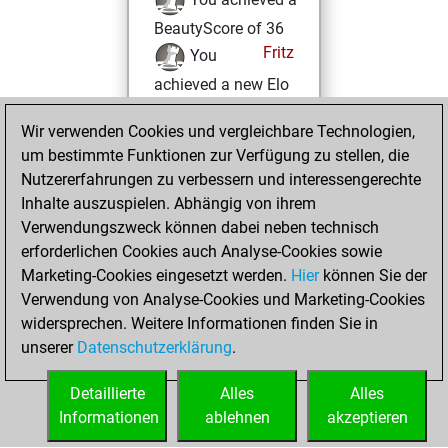
BeautyScore of 36
Fritz
You
achieved a new Elo
of 1561
Wir verwenden Cookies und vergleichbare Technologien,
Freitag, Januar 13,
um bestimmte Funktionen zur Verfügung zu stellen, die
2023
Nutzererfahrungen zu verbessern und interessengerechte
Inhalte auszuspielen. Abhängig von ihrem
You created
Verwendungszweck können dabei neben technisch
your Studies account
erforderlichen Cookies auch Analyse-Cookies sowie
Studies
Marketing-Cookies eingesetzt werden.
Hier
können Sie der
Samstag,
Verwendung von Analyse-Cookies und Marketing-Cookies
Oktober 2, 2021
widersprechen. Weitere Informationen finden Sie in
unserer
Datenschutzerklärung
.
You created
your Fritz account
Detaillierte
Alles
Alles
Fritz
Informationen
ablehnen
akzeptieren