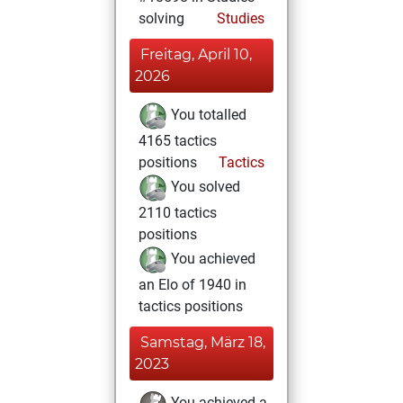
solving
Studies
Freitag, April 10,
2026
You totalled
4165 tactics
positions
Tactics
You solved
2110 tactics
positions
You achieved
an Elo of 1940 in
tactics positions
Samstag, März 18,
2023
You achieved a