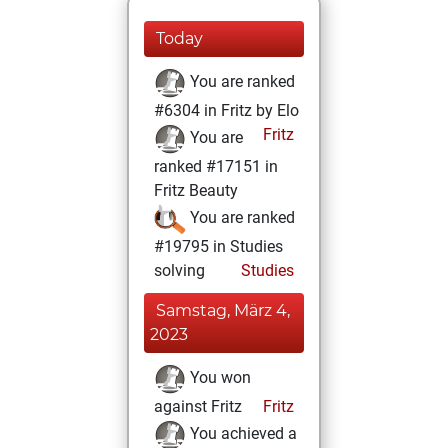
Today
You are ranked
#6304 in Fritz by Elo
Fritz
You are
ranked #17151 in
Fritz Beauty
You are ranked
#19795 in Studies
solving
Studies
Samstag, März 4,
2023
You won
against Fritz
Fritz
You achieved a