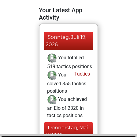
Your Latest App
Activity
Sonntag, Juli 19,
2026
You totalled
519 tactics positions
Tactics
You
solved 355 tactics
positions
You achieved
an Elo of 2320 in
tactics positions
Donnerstag, Mai
7, 2026