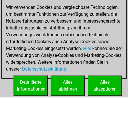
Wir verwenden Cookies und vergleichbare Technologien,
You created
um bestimmte Funktionen zur Verfügung zu stellen, die
your Fritz account
Nutzererfahrungen zu verbessern und interessengerechte
Fritz
Inhalte auszuspielen. Abhängig von ihrem
Samstag,
Verwendungszweck können dabei neben technisch
Dezember 21,
erforderlichen Cookies auch Analyse-Cookies sowie
2024
Marketing-Cookies eingesetzt werden.
Hier
können Sie der
Verwendung von Analyse-Cookies und Marketing-Cookies
You played 1
widersprechen. Weitere Informationen finden Sie in
blitz games
Play
unserer
Datenschutzerklärung
.
You scored +0
=0 -1 in blitz
Detaillierte
Alles
Alles
Informationen
ablehnen
akzeptieren