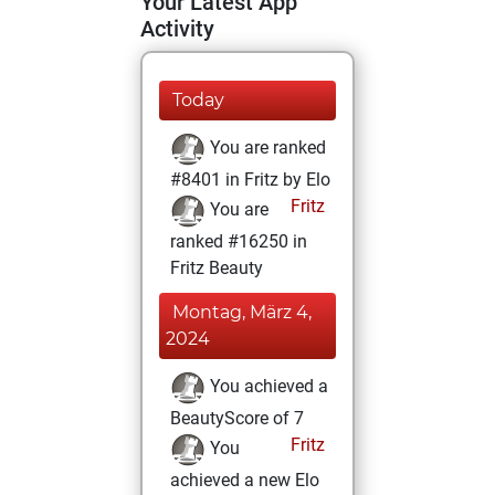
Your Latest App
Activity
Today
You are ranked
#8401 in Fritz by Elo
Fritz
You are
ranked #16250 in
Fritz Beauty
Montag, März 4,
2024
You achieved a
BeautyScore of 7
Fritz
You
achieved a new Elo