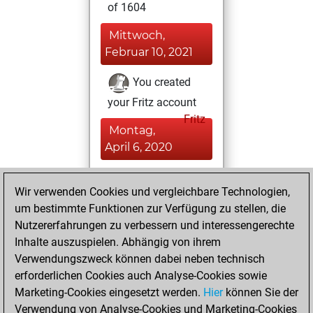
of 1604
Mittwoch,
Februar 10, 2021
You created
your Fritz account
Fritz
Montag,
April 6, 2020
You played 226
Wir verwenden Cookies und vergleichbare Technologien,
blitz games
Play
um bestimmte Funktionen zur Verfügung zu stellen, die
You scored +72
Nutzererfahrungen zu verbessern und interessengerechte
=4 -150 in blitz
Inhalte auszuspielen. Abhängig von ihrem
Verwendungszweck können dabei neben technisch
Donnerstag, März
erforderlichen Cookies auch Analyse-Cookies sowie
5, 2020
Marketing-Cookies eingesetzt werden.
Hier
können Sie der
Verwendung von Analyse-Cookies und Marketing-Cookies
You played 1