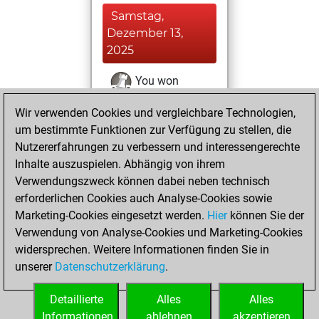
Samstag,
Dezember 13,
2025
You won
against Fritz
Fritz
Wir verwenden Cookies und vergleichbare Technologien,
um bestimmte Funktionen zur Verfügung zu stellen, die
Dienstag, Januar
Nutzererfahrungen zu verbessern und interessengerechte
24, 2023
Inhalte auszuspielen. Abhängig von ihrem
You created
Verwendungszweck können dabei neben technisch
erforderlichen Cookies auch Analyse-Cookies sowie
your Fritz account
Marketing-Cookies eingesetzt werden.
Fritz
Hier
können Sie der
You
Verwendung von Analyse-Cookies und Marketing-Cookies
played 1 blitz games
widersprechen. Weitere Informationen finden Sie in
Play
You
unserer
Datenschutzerklärung
.
scored +1 =0 -0 in
blitz
Detaillierte
Alles
Alles
Informationen
ablehnen
akzeptieren