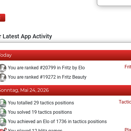
E
 Latest App Activity
Today
Fri
You are ranked #20799 in Fritz by Elo
You are ranked #19272 in Fritz Beauty
Sonntag, Mai 24, 2026
Tacti
You totalled 29 tactics positions
You solved 19 tactics positions
You achieved an Elo of 1736 in tactics positions
Pl
You played 12 blitz games