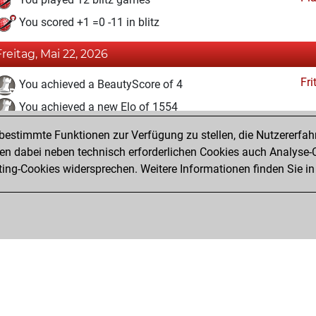
You scored +1 =0 -11 in blitz
Freitag, Mai 22, 2026
Fri
You achieved a BeautyScore of 4
You achieved a new Elo of 1554
estimmte Funktionen zur Verfügung zu stellen, die Nutzererfah
Dienstag, April 28, 2026
 dabei neben technisch erforderlichen Cookies auch Analyse-C
Fri
ng-Cookies widersprechen. Weitere Informationen finden Sie in
You created your Fritz account