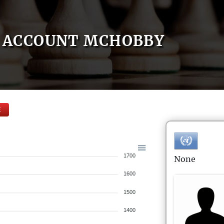
ACCOUNT MCHOBBY
E
1700
None
1600
1500
1400