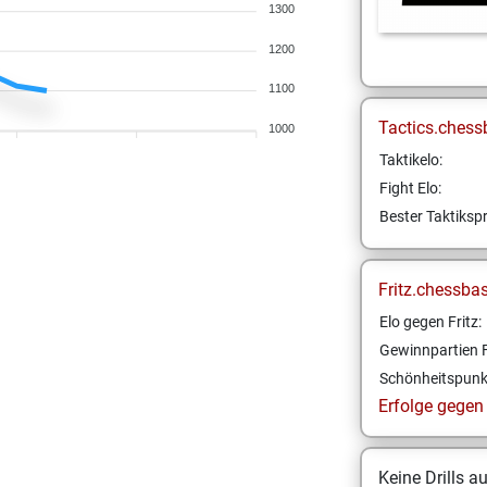
1300
1200
1100
Tactics.chess
1000
Taktikelo:
Fight Elo:
Bester Taktikspr
Fritz.chessba
Elo gegen Fritz:
Gewinnpartien F
Schönheitspunk
Erfolge gegen F
Keine Drills a