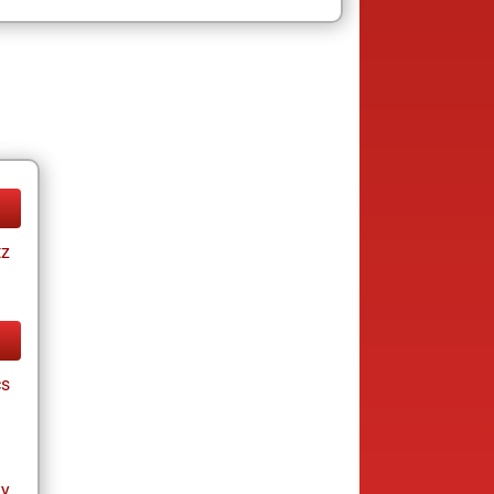
tz
cs
ay