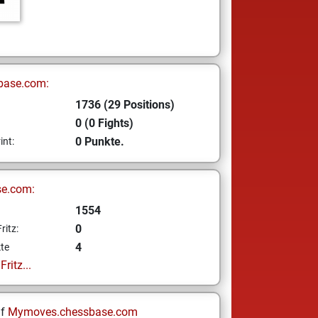
base.com:
1736 (29 Positions)
0 (0 Fights)
0 Punkte.
int:
se.com:
1554
0
ritz:
4
te
ritz...
uf
Mymoves.chessbase.com