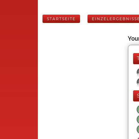
STARTSEITE
EINZELERGEBNISS
Your