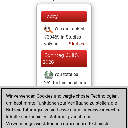
Today
You are ranked
#30469 in Studies
solving
Studies
Sonntag, Juli 5,
2026
You totalled
252 tactics positions
Tactics
You
Wir verwenden Cookies und vergleichbare Technologien,
solved 195 tactics
um bestimmte Funktionen zur Verfügung zu stellen, die
positions
Nutzererfahrungen zu verbessern und interessengerechte
You achieved
Inhalte auszuspielen. Abhängig von ihrem
an Elo of 2302 in
Verwendungszweck können dabei neben technisch