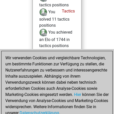
tactics positions
Tactics
You
solved 11 tactics
positions
You achieved
an Elo of 1744 in
tactics positions
Donnerstag, Mai
Wir verwenden Cookies und vergleichbare Technologien,
7, 2026
um bestimmte Funktionen zur Verfügung zu stellen, die
Nutzererfahrungen zu verbessern und interessengerechte
You played 1
Inhalte auszuspielen. Abhängig von ihrem
blitz games
Play
Verwendungszweck können dabei neben technisch
You scored +1
erforderlichen Cookies auch Analyse-Cookies sowie
Marketing-Cookies eingesetzt werden.
=0 -0 in blitz
Hier
können Sie der
Verwendung von Analyse-Cookies und Marketing-Cookies
You played 2
widersprechen. Weitere Informationen finden Sie in
bullet games
unserer
Datenschutzerklärung
.