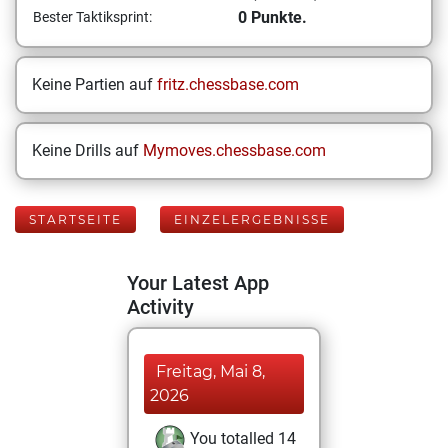
0 Punkte.
Bester Taktiksprint:
Keine Partien auf
fritz.chessbase.com
Keine Drills auf
Mymoves.chessbase.com
STARTSEITE
EINZELERGEBNISSE
Your Latest App
Activity
Freitag, Mai 8,
2026
You totalled 14