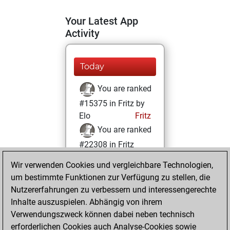
Your Latest App
Activity
Today
You are ranked
#15375 in Fritz by
Elo
Fritz
You are ranked
#22308 in Fritz
Beauty
Wir verwenden Cookies und vergleichbare Technologien,
um bestimmte Funktionen zur Verfügung zu stellen, die
Freitag, Mai 13,
Nutzererfahrungen zu verbessern und interessengerechte
2022
Inhalte auszuspielen. Abhängig von ihrem
You achieved a
Verwendungszweck können dabei neben technisch
erforderlichen Cookies auch Analyse-Cookies sowie
BeautyScore of 1