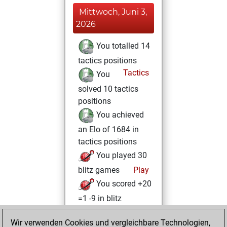
Mittwoch, Juni 3,
2026
You totalled 14
tactics positions
Tactics
You
solved 10 tactics
positions
You achieved
an Elo of 1684 in
tactics positions
You played 30
blitz games
Play
You scored +20
=1 -9 in blitz
You played 5
Wir verwenden Cookies und vergleichbare Technologien,
slow games