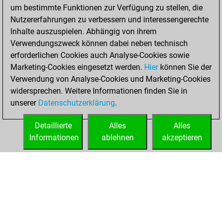
um bestimmte Funktionen zur Verfügung zu stellen, die
You scored +4
Nutzererfahrungen zu verbessern und interessengerechte
=0 -1 in slow games
Inhalte auszuspielen. Abhängig von ihrem
Verwendungszweck können dabei neben technisch
Samstag, Mai 30,
erforderlichen Cookies auch Analyse-Cookies sowie
2026
Marketing-Cookies eingesetzt werden.
Hier
können Sie der
Verwendung von Analyse-Cookies und Marketing-Cookies
You played 1
widersprechen. Weitere Informationen finden Sie in
bullet games
Play
unserer
Datenschutzerklärung
.
You scored +0
=0 -1 in bullet
Detaillierte
Alles
Alles
Informationen
ablehnen
akzeptieren