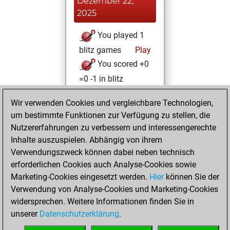
Dezember 22,
2025
You played 1
blitz games
Play
You scored +0
=0 -1 in blitz
Dienstag,
Wir verwenden Cookies und vergleichbare Technologien,
November 25,
um bestimmte Funktionen zur Verfügung zu stellen, die
2025
Nutzererfahrungen zu verbessern und interessengerechte
Inhalte auszuspielen. Abhängig von ihrem
You had a best
Verwendungszweck können dabei neben technisch
sprint of 18 positions
erforderlichen Cookies auch Analyse-Cookies sowie
Tactics
Marketing-Cookies eingesetzt werden.
Hier
können Sie der
Samstag,
Verwendung von Analyse-Cookies und Marketing-Cookies
November 1, 2025
widersprechen. Weitere Informationen finden Sie in
unserer
Datenschutzerklärung
.
You created