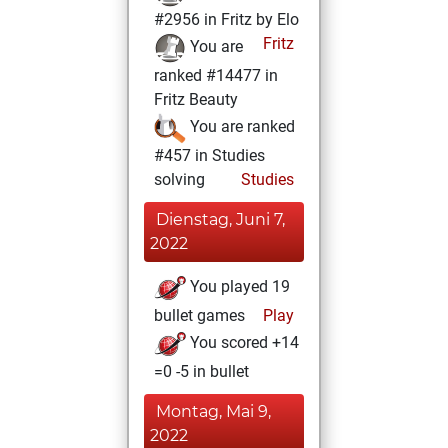
#2956 in Fritz by Elo
Fritz
You are
ranked #14477 in
Fritz Beauty
You are ranked
#457 in Studies
solving
Studies
Dienstag, Juni 7,
2022
You played 19
bullet games
Play
You scored +14
=0 -5 in bullet
Montag, Mai 9,
2022