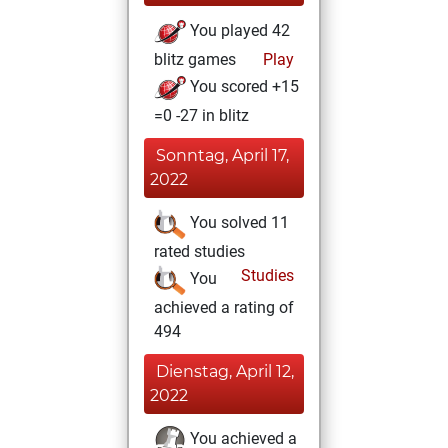
You played 42
blitz games
Play
You scored +15
=0 -27 in blitz
Sonntag, April 17,
2022
You solved 11
rated studies
Studies
You
achieved a rating of
494
Dienstag, April 12,
2022
You achieved a