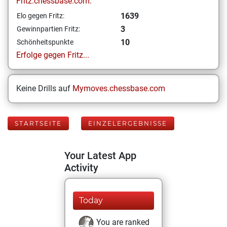
Fritz.chessbase.com:
1639
Elo gegen Fritz:
3
Gewinnpartien Fritz:
10
Schönheitspunkte
Erfolge gegen Fritz...
Keine Drills auf
Mymoves.chessbase.com
STARTSEITE
EINZELERGEBNISSE
Your Latest App
Activity
Today
You are ranked