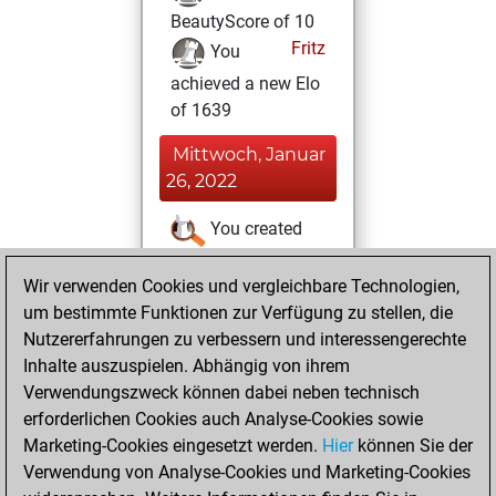
BeautyScore of 10
Fritz
You
achieved a new Elo
of 1639
Mittwoch, Januar
26, 2022
You created
your Studies account
Wir verwenden Cookies und vergleichbare Technologien,
Studies
Freitag,
um bestimmte Funktionen zur Verfügung zu stellen, die
März 19, 2021
Nutzererfahrungen zu verbessern und interessengerechte
Inhalte auszuspielen. Abhängig von ihrem
You won
Verwendungszweck können dabei neben technisch
against Fritz
Fritz
erforderlichen Cookies auch Analyse-Cookies sowie
Marketing-Cookies eingesetzt werden.
Hier
können Sie der
Samstag, Februar
Verwendung von Analyse-Cookies und Marketing-Cookies
13, 2021