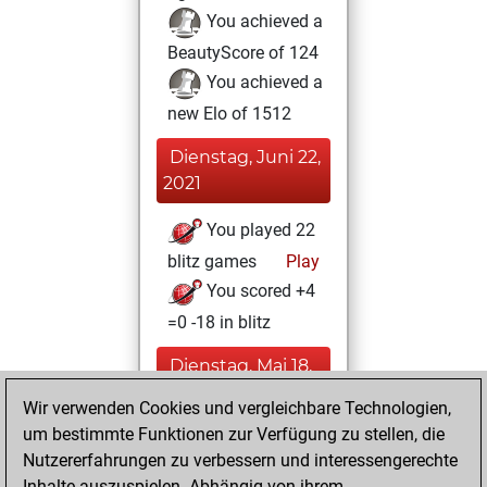
You achieved a
BeautyScore of 124
You achieved a
new Elo of 1512
Dienstag, Juni 22,
2021
You played 22
blitz games
Play
You scored +4
=0 -18 in blitz
Dienstag, Mai 18,
2021
Wir verwenden Cookies und vergleichbare Technologien,
um bestimmte Funktionen zur Verfügung zu stellen, die
You played 3
Nutzererfahrungen zu verbessern und interessengerechte
slow games
Play
Inhalte auszuspielen. Abhängig von ihrem