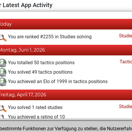
 Latest App Activity
Today
Studi
You are ranked #2255 in Studies solving
Montag, Juni 1, 2026
Tacti
You totalled 50 tactics positions
You solved 49 tactics positions
You achieved an Elo of 1999 in tactics positions
Freitag, April 17, 2026
Studi
You solved 1 rated studies
You achieved a rating of 10
estimmte Funktionen zur Verfügung zu stellen, die Nutzererfah
Sonntag, Februar 15, 2026