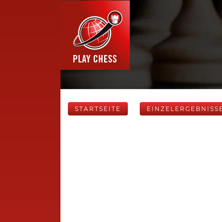
STARTSEITE
EINZELERGEBNISS