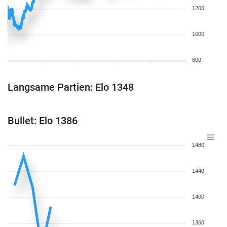
1200
1000
800
Langsame Partien: Elo 1348
Bullet: Elo 1386
1480
1440
1400
1360