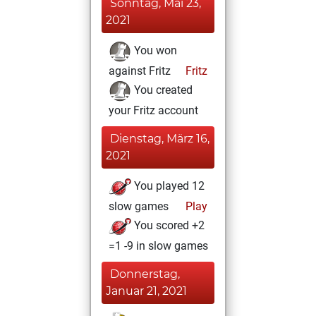
Sonntag, Mai 23,
2021
You won
against Fritz
Fritz
You created
your Fritz account
Dienstag, März 16,
2021
You played 12
slow games
Play
You scored +2
=1 -9 in slow games
Donnerstag,
Januar 21, 2021