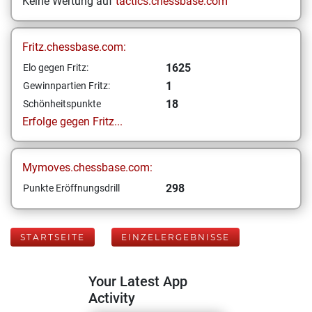
Keine Wertung auf
tactics.chessbase.com
Fritz.chessbase.com:
1625
Elo gegen Fritz:
1
Gewinnpartien Fritz:
18
Schönheitspunkte
Erfolge gegen Fritz...
Mymoves.chessbase.com:
298
Punkte Eröffnungsdrill
STARTSEITE
EINZELERGEBNISSE
Your Latest App
Activity