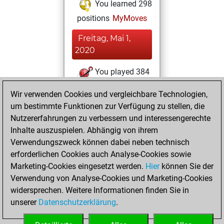
You learned 298
positions
MyMoves
Freitag, Mai 1,
2020
You played 384
blitz games
Play
Wir verwenden Cookies und vergleichbare Technologien,
You scored
um bestimmte Funktionen zur Verfügung zu stellen, die
+200 =10 -174 in
Nutzererfahrungen zu verbessern und interessengerechte
blitz
Inhalte auszuspielen. Abhängig von ihrem
Verwendungszweck können dabei neben technisch
Montag, Oktober
erforderlichen Cookies auch Analyse-Cookies sowie
16, 2017
Marketing-Cookies eingesetzt werden.
Hier
können Sie der
Verwendung von Analyse-Cookies und Marketing-Cookies
You played 4
widersprechen. Weitere Informationen finden Sie in
bullet games
Play
unserer
Datenschutzerklärung
.
You scored +2
=0 -2 in bullet