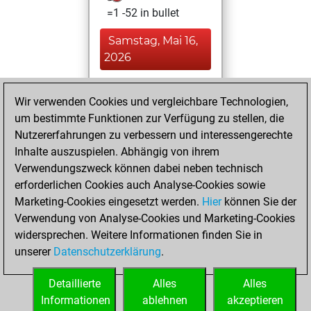
=1 -52 in bullet
Samstag, Mai 16,
2026
You played 75
Wir verwenden Cookies und vergleichbare Technologien,
blitz games
Play
um bestimmte Funktionen zur Verfügung zu stellen, die
You scored +40
Nutzererfahrungen zu verbessern und interessengerechte
=4 -31 in blitz
Inhalte auszuspielen. Abhängig von ihrem
Verwendungszweck können dabei neben technisch
Freitag, Juli 4,
erforderlichen Cookies auch Analyse-Cookies sowie
2003
Marketing-Cookies eingesetzt werden.
Hier
können Sie der
Verwendung von Analyse-Cookies und Marketing-Cookies
You played 1
widersprechen. Weitere Informationen finden Sie in
slow games
Play
unserer
Datenschutzerklärung
.
You scored +0
=0 -1 in slow games
Detaillierte
Alles
Alles
Informationen
ablehnen
akzeptieren