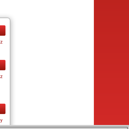
tz
tz
ay