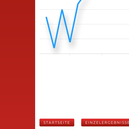
STARTSEITE
EINZELERGEBNISS