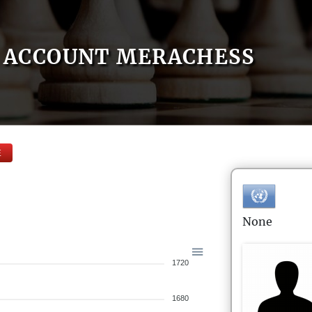
ACCOUNT MERACHESS
E
None
1720
1680