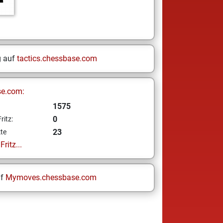
g auf
tactics.chessbase.com
se.com:
1575
0
ritz:
23
te
ritz...
uf
Mymoves.chessbase.com