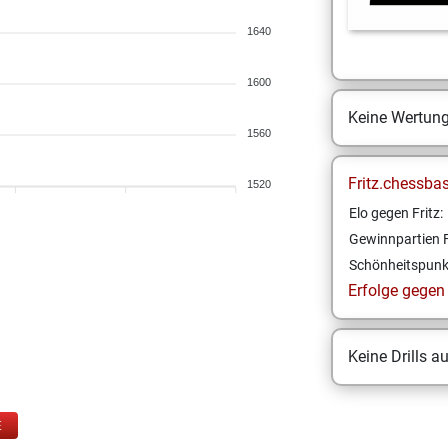
1640
1600
Keine Wertun
1560
Fritz.chessba
1520
Elo gegen Fritz:
Gewinnpartien F
Schönheitspunk
Erfolge gegen F
Keine Drills a
E