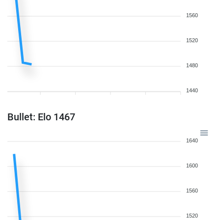
1560
1520
1480
1440
Bullet: Elo 1467
1640
1600
1560
1520