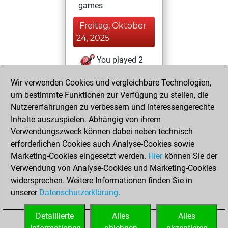
games
Freitag, Oktober
24, 2025
You played 2
blitz games
Play
Wir verwenden Cookies und vergleichbare Technologien,
You scored +0
um bestimmte Funktionen zur Verfügung zu stellen, die
=0 -2 in blitz
Nutzererfahrungen zu verbessern und interessengerechte
Inhalte auszuspielen. Abhängig von ihrem
Dienstag,
Verwendungszweck können dabei neben technisch
September 9,
erforderlichen Cookies auch Analyse-Cookies sowie
2025
Marketing-Cookies eingesetzt werden.
Hier
können Sie der
Verwendung von Analyse-Cookies und Marketing-Cookies
You played 1
widersprechen. Weitere Informationen finden Sie in
bullet games
Play
unserer
Datenschutzerklärung
.
You scored +0
=0 -1 in bullet
Detaillierte
Alles
Alles