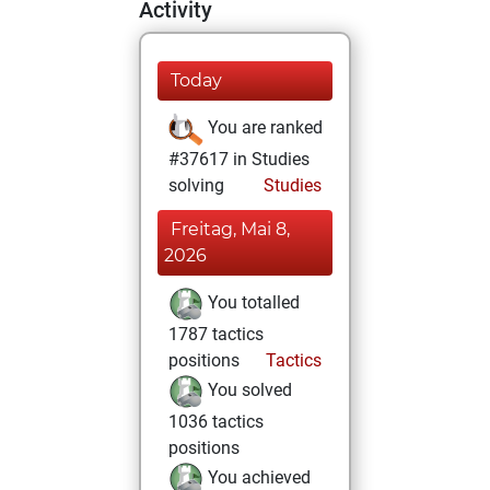
Activity
Today
You are ranked
#37617 in Studies
solving
Studies
Freitag, Mai 8,
2026
You totalled
1787 tactics
positions
Tactics
You solved
1036 tactics
positions
You achieved