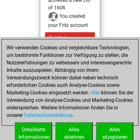
achieved a new Elo
of 1606
You created
your Fritz account
Freitag,
Dezember 6, 2024
Wir verwenden Cookies und vergleichbare Technologien,
um bestimmte Funktionen zur Verfügung zu stellen, die
You created
Nutzererfahrungen zu verbessern und interessengerechte
your Studies account
Inhalte auszuspielen. Abhängig von ihrem
Studies
Verwendungszweck können dabei neben technisch
Sonntag,
erforderlichen Cookies auch Analyse-Cookies sowie
Mai 12, 2024
Marketing-Cookies eingesetzt werden.
Hier
können Sie der
Verwendung von Analyse-Cookies und Marketing-Cookies
You played 2
widersprechen. Weitere Informationen finden Sie in
blitz games
Play
unserer
Datenschutzerklärung
.
You scored +1
=0 -1 in blitz
Detaillierte
Alles
Alles
Informationen
ablehnen
akzeptieren