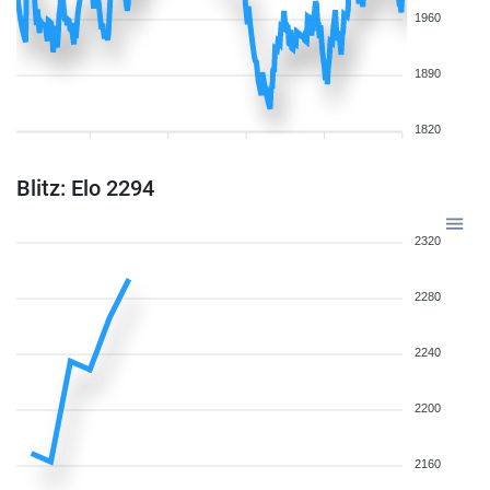
1960
1890
1820
Blitz: Elo 2294
2320
2280
2240
2200
2160