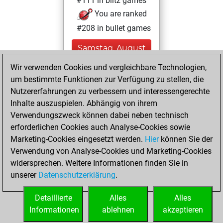
#111 in blitz games
You are ranked
#208 in bullet games
Samstag, August
1, 2026
Wir verwenden Cookies und vergleichbare Technologien,
um bestimmte Funktionen zur Verfügung zu stellen, die
You played 5
Nutzererfahrungen zu verbessern und interessengerechte
blitz games
Play
Inhalte auszuspielen. Abhängig von ihrem
You scored +3
Verwendungszweck können dabei neben technisch
=0 -2 in blitz
erforderlichen Cookies auch Analyse-Cookies sowie
Marketing-Cookies eingesetzt werden.
Hier
können Sie der
Dienstag, August
Verwendung von Analyse-Cookies und Marketing-Cookies
12, 2025
widersprechen. Weitere Informationen finden Sie in
unserer
Datenschutzerklärung
.
You created
your Play account
Detaillierte
Alles
Alles
Play
Informationen
ablehnen
akzeptieren