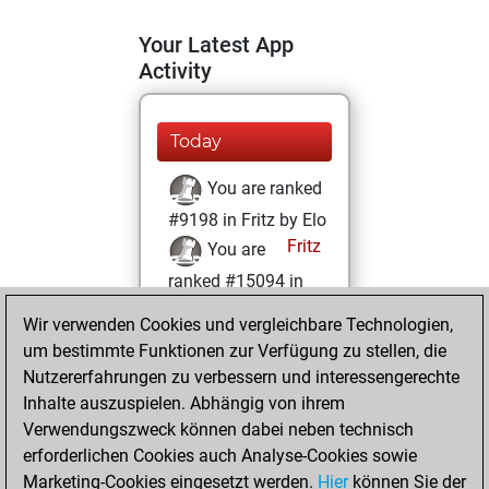
Your Latest App
Activity
Today
You are ranked
#9198 in Fritz by Elo
Fritz
You are
ranked #15094 in
Fritz Beauty
Wir verwenden Cookies und vergleichbare Technologien,
um bestimmte Funktionen zur Verfügung zu stellen, die
Sonntag, Februar
Nutzererfahrungen zu verbessern und interessengerechte
7, 2021
Inhalte auszuspielen. Abhängig von ihrem
You achieved a
Verwendungszweck können dabei neben technisch
erforderlichen Cookies auch Analyse-Cookies sowie
BeautyScore of 9
Marketing-Cookies eingesetzt werden.
Fritz
Hier
können Sie der
You