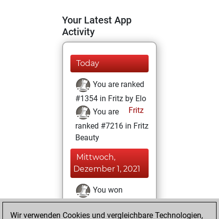
Your Latest App
Activity
Today
You are ranked
#1354 in Fritz by Elo
Fritz
You are
ranked #7216 in Fritz
Beauty
Mittwoch,
Dezember 1, 2021
You won
against Fritz
Fritz
Wir verwenden Cookies und vergleichbare Technologien,
You achieved a