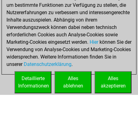
um bestimmte Funktionen zur Verfügung zu stellen, die
BeautyScore of 36
Nutzererfahrungen zu verbessern und interessengerechte
You achieved a
Inhalte auszuspielen. Abhängig von ihrem
new Elo of 1693
Verwendungszweck können dabei neben technisch
erforderlichen Cookies auch Analyse-Cookies sowie
Sonntag,
Marketing-Cookies eingesetzt werden.
Hier
können Sie der
November 28,
Verwendung von Analyse-Cookies und Marketing-Cookies
2021
widersprechen. Weitere Informationen finden Sie in
unserer
Datenschutzerklärung
.
You created
your Fritz account
Detaillierte
Alles
Alles
Fritz
Informationen
ablehnen
akzeptieren