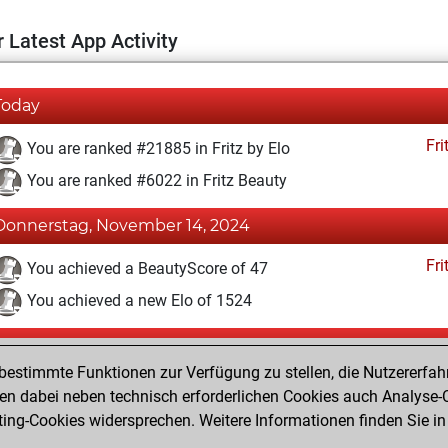
 Latest App Activity
Today
Fri
You are ranked #21885 in Fritz by Elo
You are ranked #6022 in Fritz Beauty
Donnerstag, November 14, 2024
Fri
You achieved a BeautyScore of 47
You achieved a new Elo of 1524
Montag, September 30, 2024
estimmte Funktionen zur Verfügung zu stellen, die Nutzererfah
Fri
You won against Fritz
 dabei neben technisch erforderlichen Cookies auch Analyse-C
ng-Cookies widersprechen. Weitere Informationen finden Sie in
You created your Fritz account