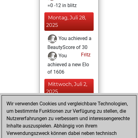
=0 -12 in blitz
Montag, Juli 28,
2025
You achieved a
BeautyScore of 30
Fritz
You
achieved a new Elo
of 1606
Mittwoch, Juli 2,
2025
Wir verwenden Cookies und vergleichbare Technologien,
You totalled 30
um bestimmte Funktionen zur Verfügung zu stellen, die
tactics positions
Nutzererfahrungen zu verbessern und interessengerechte
Tactics
You
Inhalte auszuspielen. Abhängig von ihrem
solved 25 tactics
Verwendungszweck können dabei neben technisch