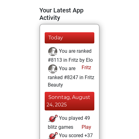
Your Latest App
Activity
Today
You are ranked
#8113 in Fritz by Elo
Fritz
You are
ranked #8247 in Fritz
Beauty
Sonntag, August
24, 2025
You played 49
blitz games
Play
You scored +37