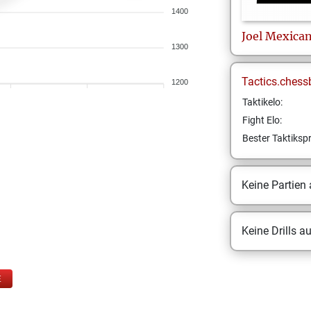
1400
Joel
Mexica
1300
Tactics.chess
1200
Taktikelo:
Fight Elo:
Bester Taktikspr
Keine Partien
Keine Drills a
E