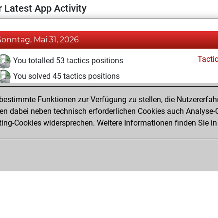
 Latest App Activity
Sonntag, Mai 31, 2026
Tacti
You totalled 53 tactics positions
You solved 45 tactics positions
You achieved an Elo of 1999 in tactics positions
estimmte Funktionen zur Verfügung zu stellen, die Nutzererfah
Pl
You played 54 blitz games
 dabei neben technisch erforderlichen Cookies auch Analyse-C
ng-Cookies widersprechen. Weitere Informationen finden Sie in
You scored +28 =5 -21 in blitz