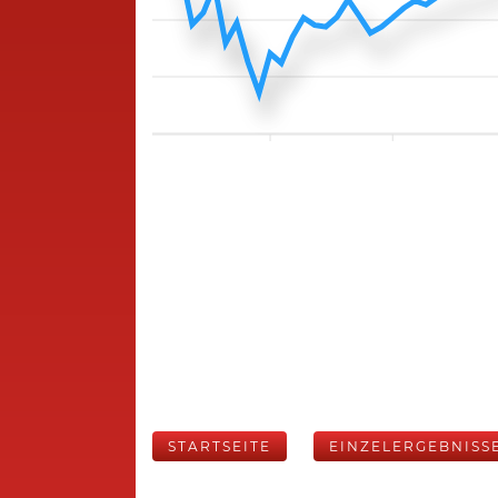
STARTSEITE
EINZELERGEBNISS