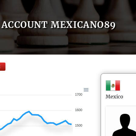
ACCOUNT MEXICANO89
E
1700
Mexico
1600
1500