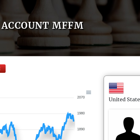
ACCOUNT MFFM
E
2070
United State
1980
1890