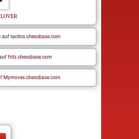
SLOVER
g auf
tactics.chessbase.com
 auf
fritz.chessbase.com
uf
Mymoves.chessbase.com