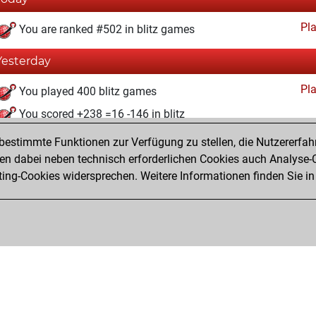
Pl
You are ranked #502 in blitz games
Yesterday
Pl
You played 400 blitz games
You scored +238 =16 -146 in blitz
estimmte Funktionen zur Verfügung zu stellen, die Nutzererfah
Montag, April 13, 2020
 dabei neben technisch erforderlichen Cookies auch Analyse-C
Pl
ng-Cookies widersprechen. Weitere Informationen finden Sie in
You created your Play account