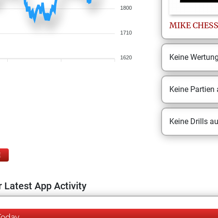
1800
MIKE
CHES
1710
Keine Wertun
1620
Keine Partien
Keine Drills a
E
 Latest App Activity
Today