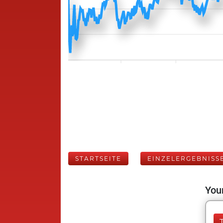
STARTSEITE
EINZELERGEBNISS
Your