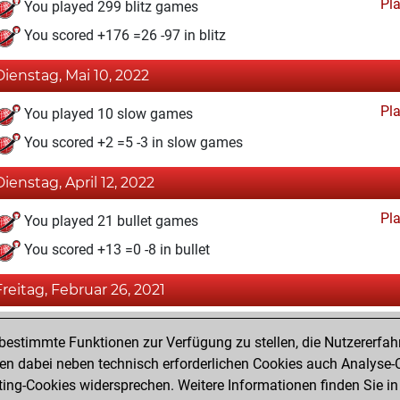
Pl
You played 299 blitz games
You scored +176 =26 -97 in blitz
Dienstag, Mai 10, 2022
Pl
You played 10 slow games
You scored +2 =5 -3 in slow games
Dienstag, April 12, 2022
Pl
You played 21 bullet games
You scored +13 =0 -8 in bullet
Freitag, Februar 26, 2021
Fri
You achieved a BeautyScore of 15
estimmte Funktionen zur Verfügung zu stellen, die Nutzererfah
You achieved a new Elo of 1591
 dabei neben technisch erforderlichen Cookies auch Analyse-C
ng-Cookies widersprechen. Weitere Informationen finden Sie in
You created your Fritz account