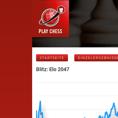
STARTSEITE
EINZELERGEBNISS
Blitz: Elo 2047