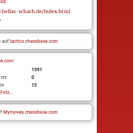
ulz
.hellas-schach.de/index.html
u
g auf
tactics.chessbase.com
se.com:
1591
0
ritz:
15
te
ritz...
uf
Mymoves.chessbase.com