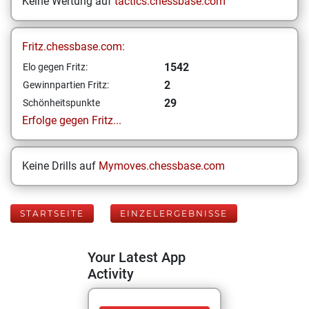
Keine Wertung auf
tactics.chessbase.com
Fritz.chessbase.com:
1542
Elo gegen Fritz:
2
Gewinnpartien Fritz:
29
Schönheitspunkte
Erfolge gegen Fritz...
Keine Drills auf
Mymoves.chessbase.com
STARTSEITE
EINZELERGEBNISSE
Your Latest App
Activity