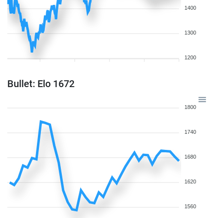
1400
1300
1200
Bullet: Elo 1672
1800
1740
1680
1620
1560