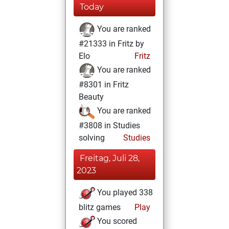
Today
You are ranked
#21333 in Fritz by
Elo
Fritz
You are ranked
#8301 in Fritz
Beauty
You are ranked
#3808 in Studies
solving
Studies
Freitag, Juli 28,
2023
You played 338
blitz games
Play
You scored