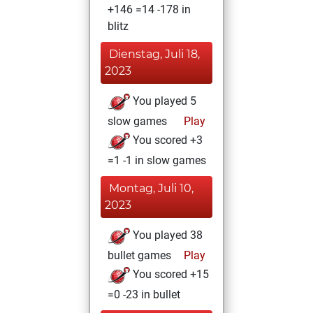
+146 =14 -178 in
blitz
Dienstag, Juli 18,
2023
You played 5
slow games
Play
You scored +3
=1 -1 in slow games
Montag, Juli 10,
2023
You played 38
bullet games
Play
You scored +15
=0 -23 in bullet