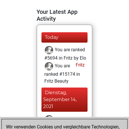
Your Latest App
Activity
Today
You are ranked
#5694 in Fritz by Elo
Fritz
You are
ranked #15174 in
Fritz Beauty
Dienstag,
September 14,
2021
You won
Wir verwenden Cookies und vergleichbare Technologien,
against Fritz
Fritz