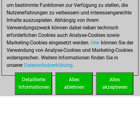
um bestimmte Funktionen zur Verfügung zu stellen, die
You achieved a
Nutzererfahrungen zu verbessern und interessengerechte
BeautyScore of 9
Inhalte auszuspielen. Abhängig von ihrem
You achieved a
Verwendungszweck können dabei neben technisch
new Elo of 1617
erforderlichen Cookies auch Analyse-Cookies sowie
Marketing-Cookies eingesetzt werden.
Hier
können Sie der
Donnerstag,
Verwendung von Analyse-Cookies und Marketing-Cookies
September 9, 2021
widersprechen. Weitere Informationen finden Sie in
unserer
Datenschutzerklärung
.
You created
your Fritz account
Detaillierte
Alles
Alles
Fritz
Informationen
ablehnen
akzeptieren