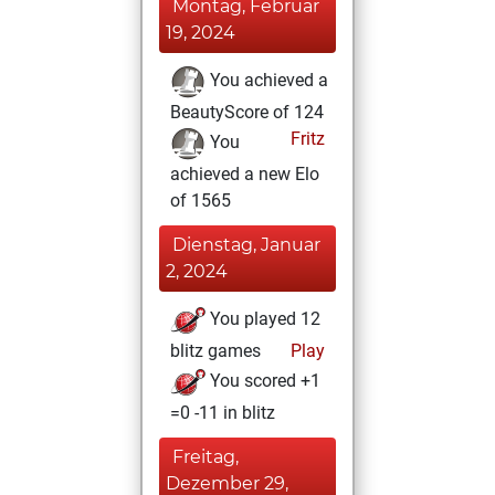
Montag, Februar
19, 2024
You achieved a
BeautyScore of 124
Fritz
You
achieved a new Elo
of 1565
Dienstag, Januar
2, 2024
You played 12
blitz games
Play
You scored +1
=0 -11 in blitz
Freitag,
Dezember 29,