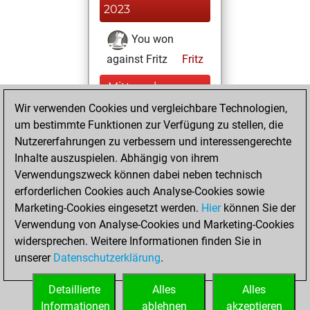
2023
You won
against Fritz
Fritz
Mittwoch,
Dezember 27,
Wir verwenden Cookies und vergleichbare Technologien,
2023
um bestimmte Funktionen zur Verfügung zu stellen, die
Nutzererfahrungen zu verbessern und interessengerechte
You created
Inhalte auszuspielen. Abhängig von ihrem
your Fritz account
Verwendungszweck können dabei neben technisch
Fritz
erforderlichen Cookies auch Analyse-Cookies sowie
Dienstag,
Marketing-Cookies eingesetzt werden.
Hier
können Sie der
Dezember 26,
Verwendung von Analyse-Cookies und Marketing-Cookies
2023
widersprechen. Weitere Informationen finden Sie in
unserer
Datenschutzerklärung
.
You created
your Studies account
Detaillierte
Alles
Alles
Studies
Informationen
ablehnen
akzeptieren