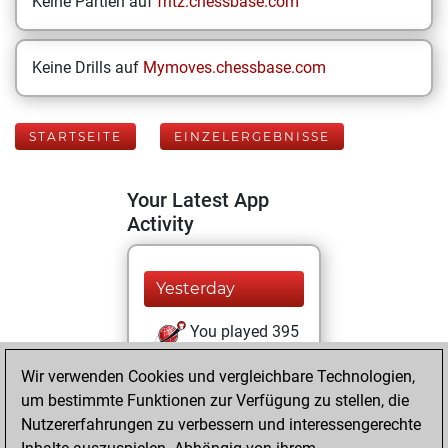
Keine Partien auf
fritz.chessbase.com
Keine Drills auf
Mymoves.chessbase.com
STARTSEITE
EINZELERGEBNISSE
Your Latest App
Activity
Yesterday
You played 395
blitz games
Play
Wir verwenden Cookies und vergleichbare Technologien,
You scored
um bestimmte Funktionen zur Verfügung zu stellen, die
+161 =21 -213 in
Nutzererfahrungen zu verbessern und interessengerechte
blitz