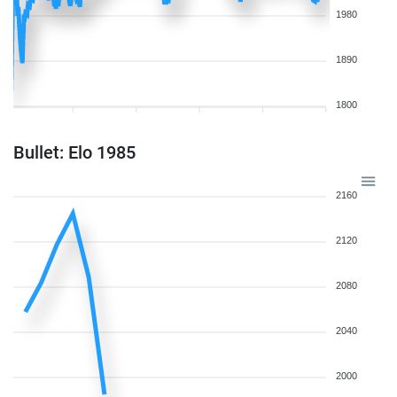
1980
1890
1800
Bullet: Elo 1985
2160
2120
2080
2040
2000