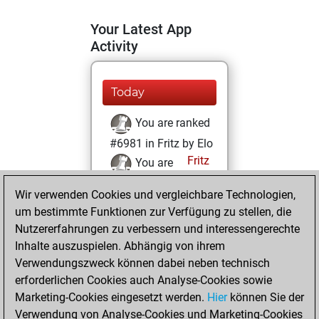
Your Latest App
Activity
Today
You are ranked
#6981 in Fritz by Elo
Fritz
You are
ranked #23299 in
Wir verwenden Cookies und vergleichbare Technologien,
Fritz Beauty
um bestimmte Funktionen zur Verfügung zu stellen, die
Nutzererfahrungen zu verbessern und interessengerechte
Mittwoch,
Inhalte auszuspielen. Abhängig von ihrem
Dezember 1, 2021
Verwendungszweck können dabei neben technisch
You won
erforderlichen Cookies auch Analyse-Cookies sowie
Marketing-Cookies eingesetzt werden.
against Fritz
Fritz
Hier
können Sie der
Verwendung von Analyse-Cookies und Marketing-Cookies
You achieved a