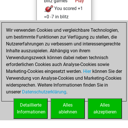
blitz games
Play
You scored +1
=0 -7 in blitz
Sonntag,
Wir verwenden Cookies und vergleichbare Technologien,
September 28,
um bestimmte Funktionen zur Verfügung zu stellen, die
2025
Nutzererfahrungen zu verbessern und interessengerechte
Inhalte auszuspielen. Abhängig von ihrem
You learned 5
Verwendungszweck können dabei neben technisch
positions
MyMoves
erforderlichen Cookies auch Analyse-Cookies sowie
Marketing-Cookies eingesetzt werden.
Hier
können Sie der
Sonntag, März 16,
Verwendung von Analyse-Cookies und Marketing-Cookies
2025
widersprechen. Weitere Informationen finden Sie in
unserer
Datenschutzerklärung
.
You created
your Fritz account
Detaillierte
Alles
Alles
Fritz
Informationen
ablehnen
akzeptieren