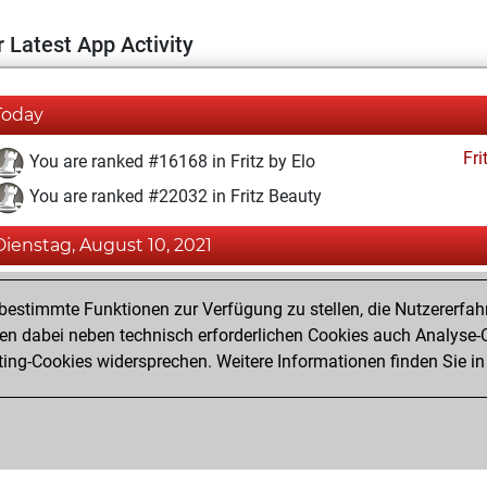
 Latest App Activity
Today
Fri
You are ranked #16168 in Fritz by Elo
You are ranked #22032 in Fritz Beauty
Dienstag, August 10, 2021
Fri
You achieved a BeautyScore of 1
estimmte Funktionen zur Verfügung zu stellen, die Nutzererfah
You achieved a new Elo of 1585
 dabei neben technisch erforderlichen Cookies auch Analyse-C
ng-Cookies widersprechen. Weitere Informationen finden Sie in
You created your Fritz account