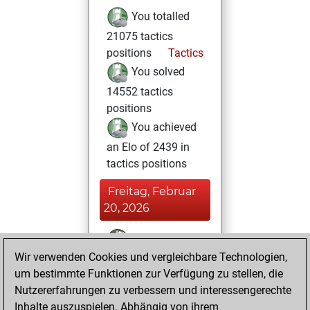
You totalled
21075 tactics
positions
Tactics
You solved
14552 tactics
positions
You achieved
an Elo of 2439 in
tactics positions
Freitag, Februar
20, 2026
You won
Wir verwenden Cookies und vergleichbare Technologien,
against Fritz
Fritz
um bestimmte Funktionen zur Verfügung zu stellen, die
You achieved a
Nutzererfahrungen zu verbessern und interessengerechte
BeautyScore of 16
Inhalte auszuspielen. Abhängig von ihrem