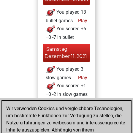
You played 13
bullet games
Play
You scored +6
=0 -7 in bullet
Samstag,
Dezember 11, 2021
You played 3
slow games
Play
You scored +1
=0 -2 in slow games
Sonntag,
Wir verwenden Cookies und vergleichbare Technologien,
Oktober 3, 2021
um bestimmte Funktionen zur Verfügung zu stellen, die
Nutzererfahrungen zu verbessern und interessengerechte
You won
Inhalte auszuspielen. Abhängig von ihrem