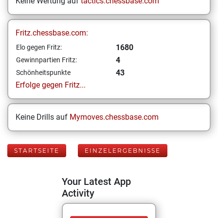
Keine Wertung auf
tactics.chessbase.com
Fritz.chessbase.com:
1680
Elo gegen Fritz:
4
Gewinnpartien Fritz:
43
Schönheitspunkte
Erfolge gegen Fritz...
Keine Drills auf
Mymoves.chessbase.com
STARTSEITE
EINZELERGEBNISSE
Your Latest App
Activity