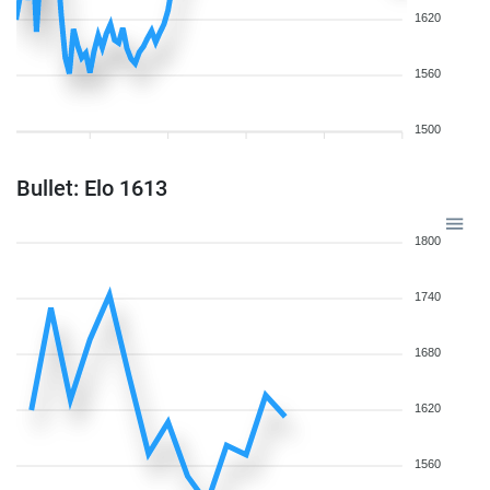
1620
1560
1500
Bullet: Elo 1613
1800
1740
1680
1620
1560