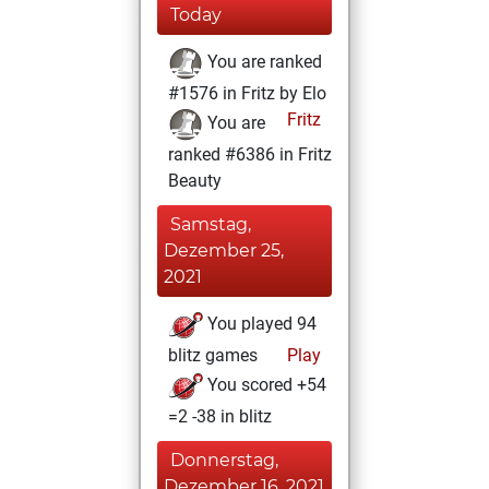
Today
You are ranked
#1576 in Fritz by Elo
Fritz
You are
ranked #6386 in Fritz
Beauty
Samstag,
Dezember 25,
2021
You played 94
blitz games
Play
You scored +54
=2 -38 in blitz
Donnerstag,
Dezember 16, 2021