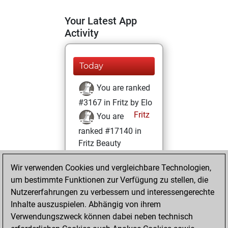
Your Latest App
Activity
Today
You are ranked
#3167 in Fritz by Elo
Fritz
You are
ranked #17140 in
Fritz Beauty
Freitag, Februar
Wir verwenden Cookies und vergleichbare Technologien,
3, 2023
um bestimmte Funktionen zur Verfügung zu stellen, die
Nutzererfahrungen zu verbessern und interessengerechte
You won
Inhalte auszuspielen. Abhängig von ihrem
against Fritz
Fritz
Verwendungszweck können dabei neben technisch
You achieved a