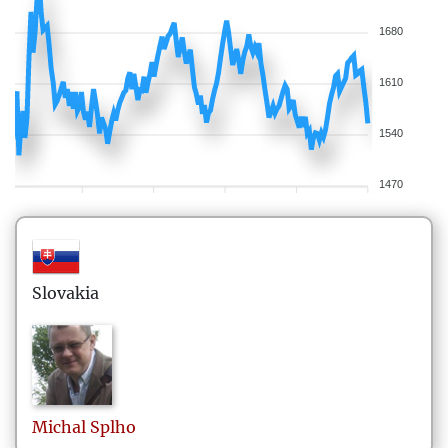
1680
1610
1540
1470
Slovakia
Michal
Splho