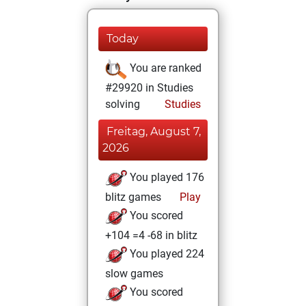
Today
You are ranked
#29920 in Studies
solving
Studies
Freitag, August 7,
2026
You played 176
blitz games
Play
You scored
+104 =4 -68 in blitz
You played 224
slow games
You scored