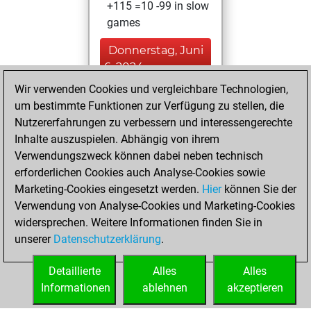
+115 =10 -99 in slow
games
Donnerstag, Juni
6, 2024
Wir verwenden Cookies und vergleichbare Technologien,
You created
um bestimmte Funktionen zur Verfügung zu stellen, die
your Studies account
Nutzererfahrungen zu verbessern und interessengerechte
Studies
Inhalte auszuspielen. Abhängig von ihrem
Mittwoch,
Verwendungszweck können dabei neben technisch
April 6, 2022
erforderlichen Cookies auch Analyse-Cookies sowie
Marketing-Cookies eingesetzt werden.
Hier
können Sie der
You achieved a
Verwendung von Analyse-Cookies und Marketing-Cookies
new Elo of 1593
widersprechen. Weitere Informationen finden Sie in
Fritz
You
unserer
Datenschutzerklärung
.
created your Fritz
account
Detaillierte
Alles
Alles
Informationen
ablehnen
akzeptieren