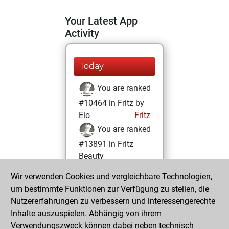
Your Latest App
Activity
Today
You are ranked
#10464 in Fritz by
Elo
Fritz
You are ranked
#13891 in Fritz
Beauty
Wir verwenden Cookies und vergleichbare Technologien,
Mittwoch,
um bestimmte Funktionen zur Verfügung zu stellen, die
Dezember 23,
Nutzererfahrungen zu verbessern und interessengerechte
2020
Inhalte auszuspielen. Abhängig von ihrem
You achieved a
Verwendungszweck können dabei neben technisch