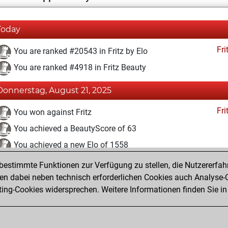
Today
Fri
You are ranked #20543 in Fritz by Elo
You are ranked #4918 in Fritz Beauty
Donnerstag, August 21, 2025
Fri
You won against Fritz
You achieved a BeautyScore of 63
You achieved a new Elo of 1558
estimmte Funktionen zur Verfügung zu stellen, die Nutzererfah
Samstag, Mai 24, 2025
 dabei neben technisch erforderlichen Cookies auch Analyse-C
Fri
ng-Cookies widersprechen. Weitere Informationen finden Sie in
You created your Fritz account