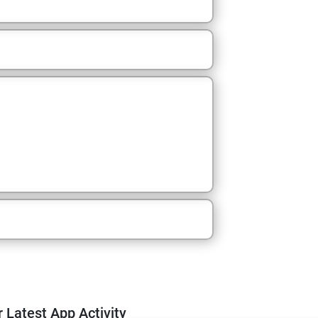
m
 Latest App Activity