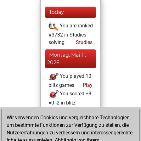
Today
You are ranked
#3732 in Studies
solving
Studies
Montag, Mai 11,
2026
You played 10
blitz games
Play
You scored +8
=0 -2 in blitz
Donnerstag,
Wir verwenden Cookies und vergleichbare Technologien,
September 14,
um bestimmte Funktionen zur Verfügung zu stellen, die
2023
Nutzererfahrungen zu verbessern und interessengerechte
Inhalte auszuspielen. Abhängig von ihrem