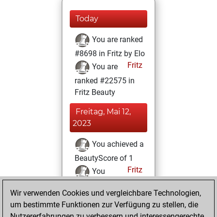
Today
You are ranked
#8698 in Fritz by Elo
Fritz
You are
ranked #22575 in
Fritz Beauty
Freitag, Mai 12,
2023
You achieved a
BeautyScore of 1
Fritz
You
achieved a new Elo
Wir verwenden Cookies und vergleichbare Technologien,
of 1603
um bestimmte Funktionen zur Verfügung zu stellen, die
You created
Nutzererfahrungen zu verbessern und interessengerechte